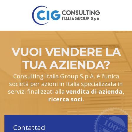
VUOI VENDERE LA
TUA AZIENDA?
Consulting Italia Group S.p.A. è l'unica
società per azioni in Italia specializzata in
servizi finalizzati alla
vendita di azienda,
ricerca soci.
Contattaci